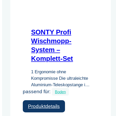
SONTY Profi
Wischmopp-
System –
Komplett-Set
1 Ergonomie ohne
Kompromisse Die ultraleichte
Aluminium-Teleskopstange ist
passend für:
stufenlos von 105 bis 175 cm
Boden
verstellbar. Das ermöglicht ein
absolut rückenschonendes
:
Produktdetails
Arbeiten, angepasst an jede
SONTY