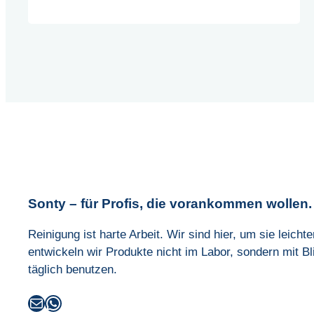
Körpergröße. 2 Effiziente
Profi
Magnet-Technik Der robuste
Wischmopp-
Klapphalter mit Magnet-
System
Verschlusssystem und 360°-
–
Gelenk garantiert einen
Komplett-
schnellen Bezugwechsel und
Set
maximale Wendigkeit – selbst
in schwer zugänglichen Ecken
und unter Möbeln. 3 Industrie-
Reinigungsleistung Der Profi-
Mikrofaserbezug…
Sonty – für Profis, die vorankommen wollen.
Reinigung ist harte Arbeit. Wir sind hier, um sie leich
entwickeln wir Produkte nicht im Labor, sondern mit Bl
täglich benutzen.
E-Mail
WhatsApp