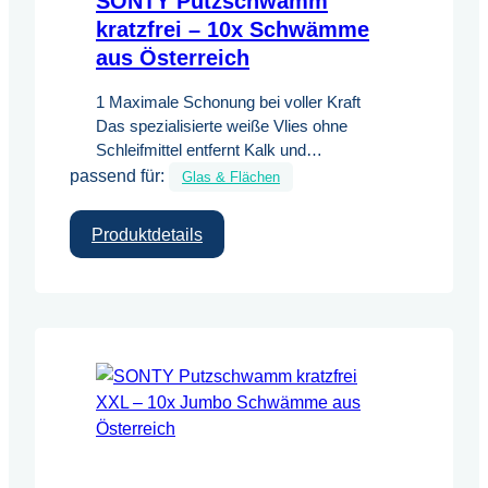
SONTY Putzschwamm
kratzfrei – 10x Schwämme
aus Österreich
1 Maximale Schonung bei voller Kraft
Das spezialisierte weiße Vlies ohne
Schleifmittel entfernt Kalk und
passend für:
Ablagerungen sanft, ohne empfindliche
Glas & Flächen
Oberflächen wie Glas, Edelstahl oder
Keramik anzugreifen. 2 Industrie-
:
Produktdetails
Haltbarkeit Gefertigt aus robustem,
SONTY
formstabilem Schaumstoff „Made in
Putzschwamm
Austria“. Die Schwämme sind bei 60 °C
kratzfrei
waschbar, was die Keimbildung reduziert
–
und die Nutzungsdauer massiv
10x
verlängert. 3 Handliches Profi-Format…
Schwämme
aus
Österreich