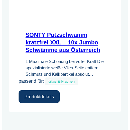
SONTY Putzschwamm
kratzfrei XXL – 10x Jumbo
Schwämme aus Österreich
1 Maximale Schonung bei voller Kraft Die
spezialisierte weiße Vlies-Seite entfernt
Schmutz und Kalkpartikel absolut
passend für:
kratzfrei – ideal für hochglänzende
Glas & Flächen
Oberflächen und Glas. 2 Industrie-
Haltbarkeit Dank hochwertiger
:
Produktdetails
Schaumstoff-Qualität sind die
SONTY
Schwämme formstabil, geruchsarm und
Putzschwamm
bei 60 °C waschbar, was die
kratzfrei
Einsatzdauer im Vergleich zu
XXL
Standardprodukten massiv erhöht. 3