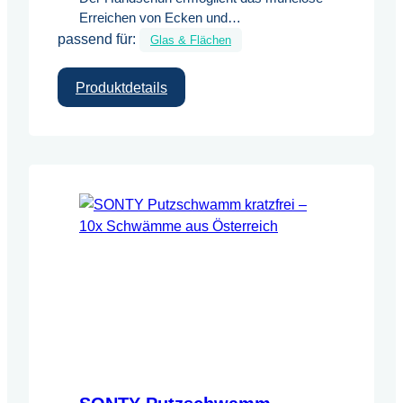
Erreichen von Ecken und
passend für:
Zwischenräumen, während er die Hände
Glas & Flächen
besser schützt als ein gewöhnliches Tuch
und ein Abrutschen beim Arbeiten
:
Produktdetails
verhindert. 2 Maximale Saugkraft &
SONTY
Trocknung Die Premium-Mikrofaser
Reinigungshandschuh
zeichnet sich durch eine extrem hohe
Wasseraufnahme aus. Er sorgt für
streifenfreie Ergebnisse auf glatten sowie
strukturierten…