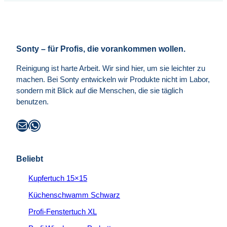
–
Effizientes XL-Format Die Jumbo-Maße
10x
(15 x 7…
Jumbo
Schwämme
Sonty – für Profis, die vorankommen wollen.
aus
Österreich
Reinigung ist harte Arbeit. Wir sind hier, um sie leichter zu
machen. Bei Sonty entwickeln wir Produkte nicht im Labor,
sondern mit Blick auf die Menschen, die sie täglich
benutzen.
E-Mail
WhatsApp
Beliebt
Kupfertuch 15×15
Küchenschwamm Schwarz
Profi-Fenstertuch XL