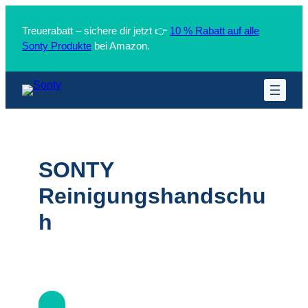
Zum
Inhalt
Treuerabatt – sichere dir jetzt 👉
10 % Rabatt auf alle
springen
Sonty Produkte
bei Amazon.
SONTY
Reinigungshandschu
h